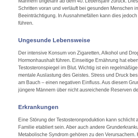
Männern ungefähr ab dem 40. Lebensjahr zurück. Dieser
Schritten voran und verläuft bei gesunden Menschen in
Beeinträchtigung. In Ausnahmefällen kann dies jedoch
führen.
Ungesunde Lebensweise
Der intensive Konsum von Zigaretten, Alkohol und D
Hormonhaushalt führen. Einseitige Ernährung hat eben
Testosteronspiegel im Blut. Wichtig ist ein regelmäßige
mentale Auslastung des Geistes. Stress und Druck besit
am Bauch – einen negativen Einfluss. Aus diesem Grund
jüngere Männern über nicht ausreichende Reserven d
Erkrankungen
Eine Störung der Testosteronproduktion kann schlicht
Familie etabliert sein. Aber auch andere Grunderkrank
Metabolische Syndrom gehören zu den Verursachern. 