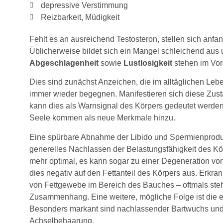
depressive Verstimmung
Reizbarkeit, Müdigkeit
Fehlt es an ausreichend Testosteron, stellen sich anf
Üblicherweise bildet sich ein Mangel schleichend aus
Abgeschlagenheit
sowie
Lustlosigkeit
stehen im Vor
Dies sind zunächst Anzeichen, die im alltäglichen 
immer wieder begegnen. Manifestieren sich diese Zust
kann dies als Warnsignal des Körpers gedeutet werden
Seele kommen als neue Merkmale hinzu.
Eine spürbare Abnahme der Libido und Spermienproduktio
generelles Nachlassen der Belastungsfähigkeit des Kör
mehr optimal, es kann sogar zu einer Degeneration vo
dies negativ auf den Fettanteil des Körpers aus. Erkr
von Fettgewebe im Bereich des Bauches – oftmals steht
Zusammenhang. Eine weitere, mögliche Folge ist die
Besonders markant sind nachlassender Bartwuchs und 
Achselbehaarung.