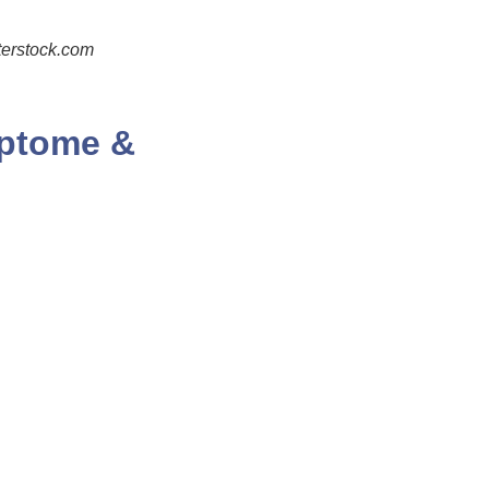
terstock.com
mptome &